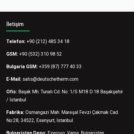
İletişim
Telefon:
+90 (212) 485 34 18
GSM:
+90 (532) 310 98 52
Bulgaria GSM:
+359 (87) 777 40 33
E-Mail:
satis@deutschetherm.com
Ofis:
Başak Mh. Tunalı Cd. No: 1/S M18 D:18 Başakşehir
/ İstanbul
Fabrika:
Osmangazi Mah. Mareşal Fevzi Çakmak Cad.
No:28, 34522, Esenyurt, İstanbul
Bulgaristan Depo:
Ezerovo, Varna, Bulgaristan