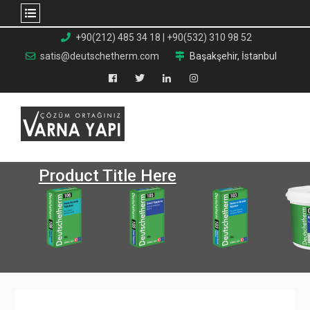
Skip
+90(212) 485 34 18 | +90(532) 310 98 52
to
satis@deutschetherm.com
Başakşehir, İstanbul
content
Facebook
Twitter
Linkedin
Instagram
Product Title Here