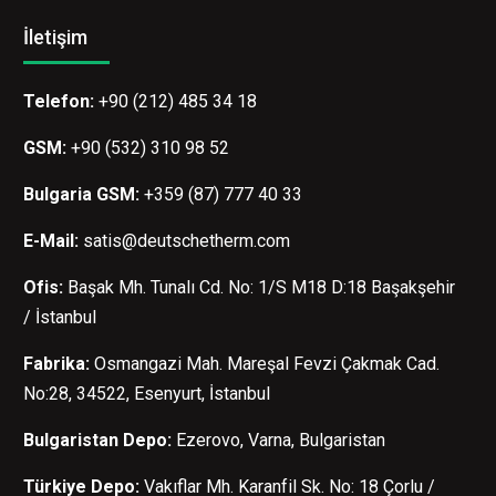
İletişim
Telefon:
+90 (212) 485 34 18
GSM:
+90 (532) 310 98 52
Bulgaria GSM:
+359 (87) 777 40 33
E-Mail:
satis@deutschetherm.com
Ofis:
Başak Mh. Tunalı Cd. No: 1/S M18 D:18 Başakşehir
/ İstanbul
Fabrika:
Osmangazi Mah. Mareşal Fevzi Çakmak Cad.
No:28, 34522, Esenyurt, İstanbul
Bulgaristan Depo:
Ezerovo, Varna, Bulgaristan
Türkiye Depo:
Vakıflar Mh. Karanfil Sk. No: 18 Çorlu /