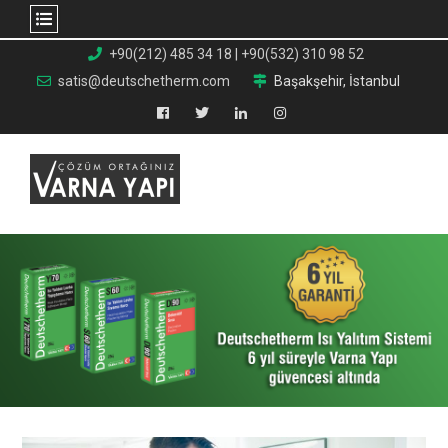
+90(212) 485 34 18 | +90(532) 310 98 52
satis@deutschetherm.com
Başakşehir, İstanbul