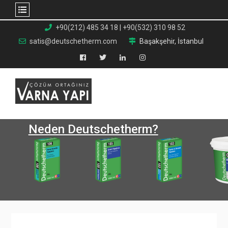
Skip
+90(212) 485 34 18 | +90(532) 310 98 52
to
satis@deutschetherm.com
Başakşehir, İstanbul
content
Facebook
Twitter
Linkedin
Instagram
Neden Deutschetherm?