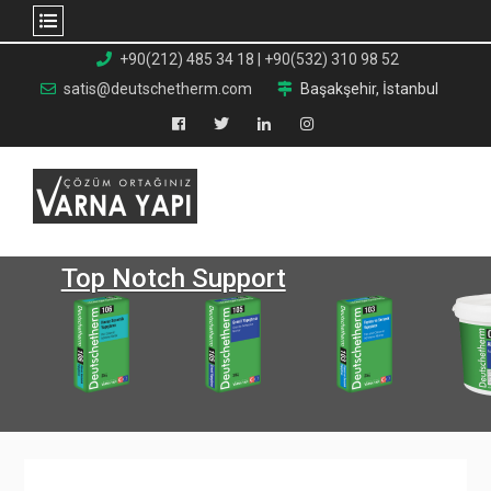
Skip
+90(212) 485 34 18 | +90(532) 310 98 52
to
satis@deutschetherm.com
Başakşehir, İstanbul
content
Facebook
Twitter
Linkedin
Instagram
Top Notch Support