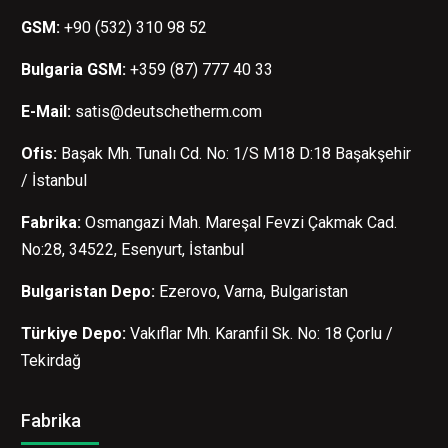
GSM:
+90 (532) 310 98 52
Bulgaria GSM:
+359 (87) 777 40 33
E-Mail:
satis@deutschetherm.com
Ofis:
Başak Mh. Tunalı Cd. No: 1/S M18 D:18 Başakşehir
/ İstanbul
Fabrika:
Osmangazi Mah. Mareşal Fevzi Çakmak Cad.
No:28, 34522, Esenyurt, İstanbul
Bulgaristan Depo:
Ezerovo, Varna, Bulgaristan
Türkiye Depo:
Vakıflar Mh. Karanfil Sk. No: 18 Çorlu /
Tekirdağ
Fabrika